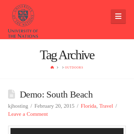
Nav
Tag Archive
HOME
OUTDOORS
Demo: South Beach
kjhosting
February 20, 2015
Florida
,
Travel
Leave a Comment