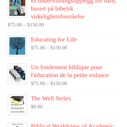
Et undervisningsopplegg for barn,
basert på bibelsk
virkelighetsforståelse
$
75.00
–
$
150.00
Educating for Life
$
75.00
–
$
150.00
Un fondement biblique pour
l'éducation de la petite enfance
$
75.00
–
$
150.00
The Well Series
$
0.00
Biblical Worldview of Academic